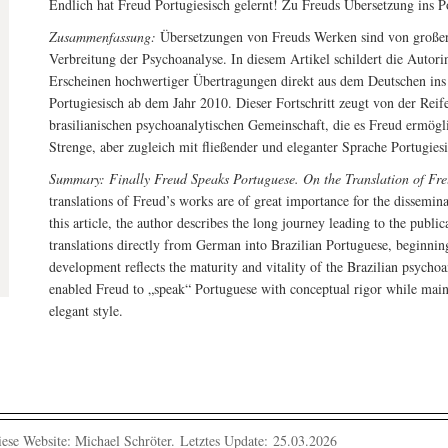
Endlich hat Freud Portugiesisch gelernt! Zu Freuds Übersetzung ins P
Zusammenfassung:
Übersetzungen von Freuds Werken sind von großer
Verbreitung der Psychoanalyse. In diesem Artikel schildert die Autor
Erscheinen hochwertiger Übertragungen direkt aus dem Deutschen ins 
Portugiesisch ab dem Jahr 2010. Dieser Fortschritt zeugt von der Reife
brasilianischen psychoanalytischen Gemeinschaft, die es Freud ermögli
Strenge, aber zugleich mit fließender und eleganter Sprache Portugies
Summary: Finally Freud Speaks Portuguese. On the Translation of Fre
translations of Freud’s works are of great importance for the dissemina
this article, the author describes the long journey leading to the public
translations directly from German into Brazilian Portuguese, beginnin
development reflects the maturity and vitality of the Brazilian psych
enabled Freud to „speak“ Portuguese with conceptual rigor while main
elegant style.
ese Website: Michael Schröter.
Letztes Update: 25.03.2026