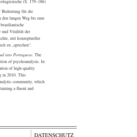
ortugiesische (S. 179–186)
 Bedeutung für die
in den langen Weg bis zum
brasilianische
 und Vitalität der
chte, mit konzeptueller
isch zu „sprechen“.
ud into Portuguese.
The
tion of psychoanalysis. In
ation of high-quality
g in 2010. This
oanalytic community, which
taining a fluent and
DATENSCHUTZ