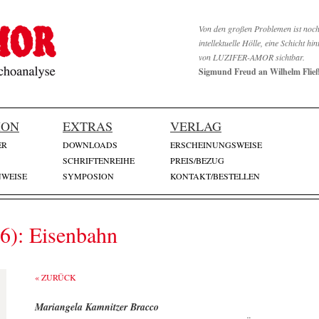
Von den großen Problemen ist noch 
intellektuelle Hölle, eine Schicht 
von LUZIFER-AMOR sichtbar.
Sigmund Freud an Wilhelm Fließ,
ION
EXTRAS
VERLAG
ER
DOWNLOADS
ERSCHEINUNGSWEISE
SCHRIFTENREIHE
PREIS/BEZUG
WEISE
SYMPOSION
KONTAKT/BESTELLEN
26): Eisenbahn
« ZURÜCK
Mariangela Kamnitzer Bracco