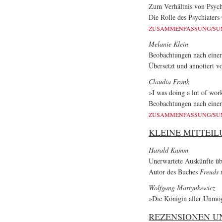
Zum Verhältnis von Psychi
Die Rolle des Psychiaters
ZUSAMMENFASSUNG/S
Melanie Klein
Beobachtungen nach einer
Übersetzt und annotiert 
Claudia Frank
»I was doing a lot of wor
Beobachtungen nach einer
ZUSAMMENFASSUNG/S
KLEINE MITTEI
Harald Kamm
Unerwartete Auskünfte üb
Autor des Buches
Freuds 
Wolfgang Martynkewicz
»Die Königin aller Unmö
REZENSIONEN U